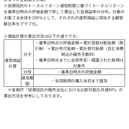
※投資信託のトータルリターン通知制度に基づくトータルリターン
を基準日時点の評価金額で除して算出した各損益率の分布。対象の
お客さま全体を100％として、それぞれの運用損益に該当する顧客
数比率をグラフ化。
※損益計算の算出方法は以下の通りです。
・基準日時点の評価金額＋累計受取分配金額（税
引後）＋累計売付金額－累計買付金額（含む消費
分子
税込の販売手数料）
・基準日時点までに全部売却・償還された銘柄は
運用損益
対象外
計算
分母
・基準日時点の評価金額
遡及期
・当該銘柄の購入当初まで遡及
間
※金融庁「投資信託の販売会社における比較可能な共通KPI」の
算出方法を参考にしております。