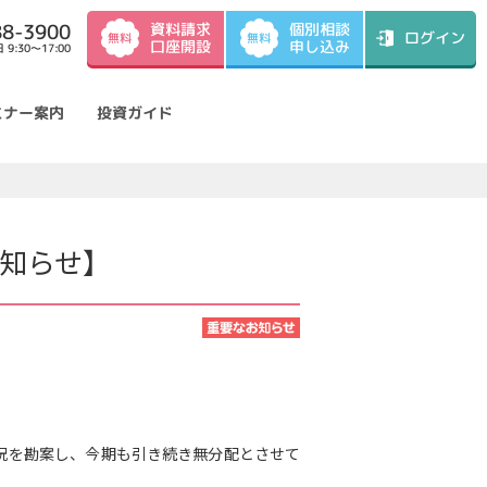
資料請求
88-3900
個別相談
ログイン
無料
無料
口座開設
申し込み
9:30～17:00
ミナー案内
投資ガイド
お知らせ】
況を勘案し、今期も引き続き無分配とさせて