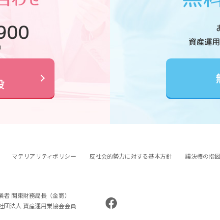
900
資産運用
0
設
マテリアリティポリシー
反社会的勢力に対する基本方針
議決権の指
業者 関東財務局長（金商）
般社団法人 資産運用業協会会員