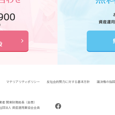
900
資産運用
0
設
マテリアリティポリシー
反社会的勢力に対する基本方針
議決権の指
業者 関東財務局長（金商）
般社団法人 資産運用業協会会員