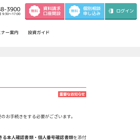
資料請求
88-3900
個別相談
ログイン
無料
無料
口座開設
申し込み
9:30～17:00
ミナー案内
投資ガイド
更のお手続きをする必要がございます。
きる本人確認書類・個人番号確認書類
を添付