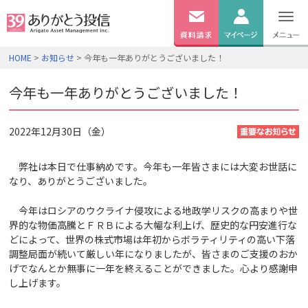
無料
資料
ログイン
HOME
>
お知らせ
> 今年も一年ありがとうございました！
請求
口座開設
今年も一年ありがとうございました！
2022年12月30日（金）
弊社は本日で仕事納めです。今年も一年皆さまには大変お世話に
なり、ありがとうございました。
今年はロシアのウクライナ侵攻による地政学リスクの高まりや世
界的な物価高騰とＦＲＢによる大幅な利上げ、歴史的な円安進行な
どによって、世界の株式市場は年初からボラティリティの高い下落
調整局面が続いて厳しい年になりましたが、皆さまのご支援のおか
げでなんとか無事に一年を終えることができました。心より感謝申
し上げます。