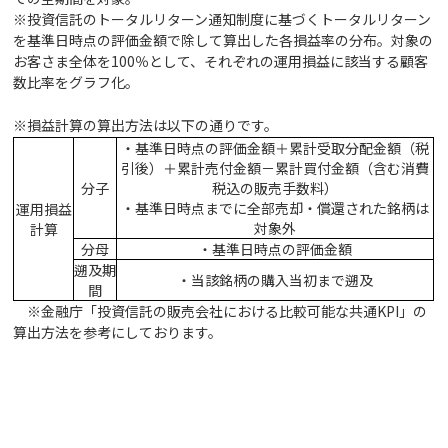
※投資信託のトータルリターン通知制度に基づくトータルリターン
を基準日時点の評価金額で除して算出した各損益率の分布。対象の
お客さま全体を100％として、それぞれの運用損益に該当する顧客
数比率をグラフ化。
※損益計算の算出方法は以下の通りです。
・基準日時点の評価金額＋累計受取分配金額（税
引後）＋累計売付金額－累計買付金額（含む消費
分子
税込の販売手数料）
・基準日時点までに全部売却・償還された銘柄は
運用損益
対象外
計算
分母
・基準日時点の評価金額
遡及期
・当該銘柄の購入当初まで遡及
間
※金融庁「投資信託の販売会社における比較可能な共通KPI」の
算出方法を参考にしております。