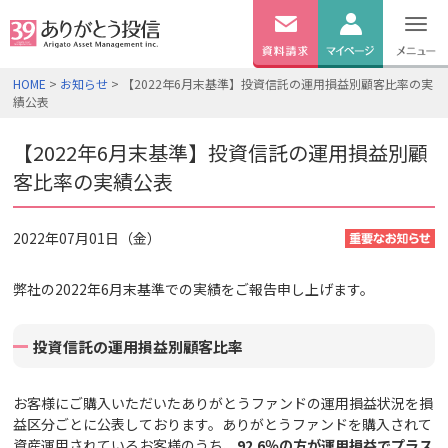
無料
資料
ログイン
HOME
>
お知らせ
> 【2022年6月末基準】投資信託の運用損益別顧客比率の実
請求
績公表
口座開設
【2022年6月末基準】投資信託の運用損益別顧
客比率の実績公表
2022年07月01日（金）
弊社の2022年6月末基準での実績をご報告申し上げます。
投資信託の運用損益別顧客比率
お客様にご購入いただいたありがとうファンドの運用損益状況を損
益区分ごとに公表しております。ありがとうファンドを購入されて
資産運用されているお客様のうち、
92.6
％の方が運用損益でプラス