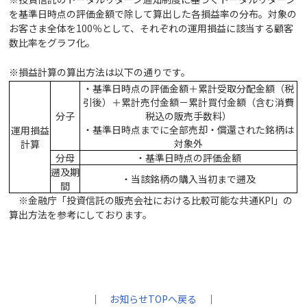
を基準日時点の評価金額で除して算出した各損益率の分布。対象の
お客さま全体を100％として、それぞれの運用損益に該当する顧客
数比率をグラフ化。
※損益計算の算出方法は以下の通りです。
・基準日時点の評価金額＋累計受取分配金額（税
引後）＋累計売付金額－累計買付金額（含む消費
分子
税込の販売手数料）
・基準日時点までに全部売却・償還された銘柄は
運用損益
対象外
計算
分母
・基準日時点の評価金額
遡及期
・当該銘柄の購入当初まで遡及
間
※金融庁「投資信託の販売会社における比較可能な共通KPI」の
算出方法を参考にしております。
｜
お知らせTOPへ戻る
｜