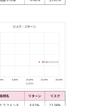
銘柄名
リターン
リスク
とうファンド
6.61%
13.34%