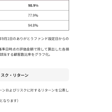
98.9%
77.9%
94.8%
4年9月1日のありがとうファンド設定日からの
基準日時点の評価金額で除して算出した各損
に該当する顧客数比率をグラフ化。
リスク・リターン
ーンおよびリスクに対するリターンを公表し
となります）