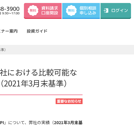
資料請求
88-3900
個別相談
ログイン
無料
無料
口座開設
申し込み
9:30～17:00
ミナー案内
投資ガイド
基準）
社における比較可能な
2021年3月末基準）
I
」について、弊社の実績（
2021年3月末基