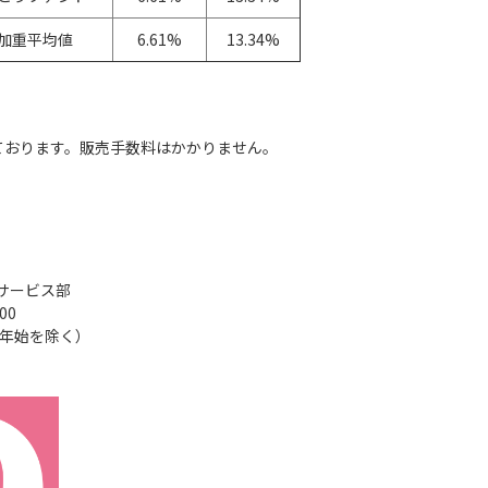
加重平均値
6.61%
13.34%
ております。販売手数料はかかりません。
サービス部
00
年末年始を除く）