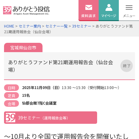
無料
資料
ログイン
HOME
>
セミナー案内
>
セミナー一覧
>
39セミナー
> ありがとうファンド第
請求
21期運用報告会（仙台会場）
口座開設
宮城県仙台市
ありがとうファンド第21期運用報告会（仙台会
場）
2025年11月09日（日）
13:30 ～15:30（受付開始13:00～）
日時
15名
定員
仙都会館7階C会議室
会場
39セミナー
（運用報告会等）
～10月より全国で運用報告会を開催いたし