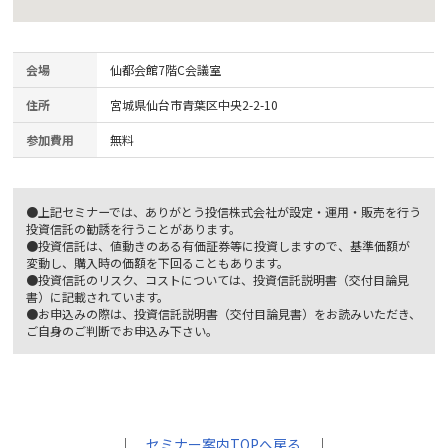
会場
仙都会館7階C会議室
住所
宮城県仙台市青葉区中央2-2-10
参加費用
無料
●上記セミナーでは、ありがとう投信株式会社が設定・運用・販売を行う
投資信託の勧誘を行うことがあります。
●投資信託は、値動きのある有価証券等に投資しますので、基準価額が
変動し、購入時の価額を下回ることもあります。
●投資信託のリスク、コストについては、投資信託説明書（交付目論見
書）に記載されています。
●お申込みの際は、投資信託説明書（交付目論見書）をお読みいただき、
ご自身のご判断でお申込み下さい。
｜
セミナー案内TOPへ戻る
｜