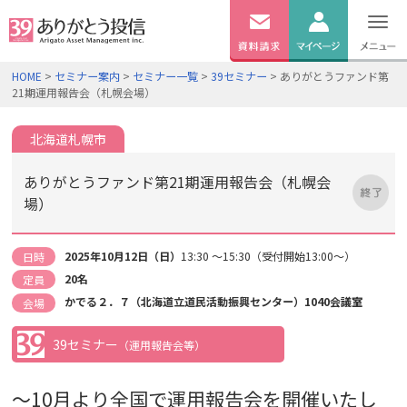
無料
資料
ログイン
HOME
>
セミナー案内
>
セミナー一覧
>
39セミナー
> ありがとうファンド第
請求
21期運用報告会（札幌会場）
口座開設
北海道札幌市
ありがとうファンド第21期運用報告会（札幌会
場）
2025年10月12日（日）
13:30 ～15:30（受付開始13:00～）
日時
20名
定員
かでる２．７（北海道立道民活動振興センター）1040会議室
会場
39セミナー
（運用報告会等）
～10
月より全国で運用報告会を開催いたし