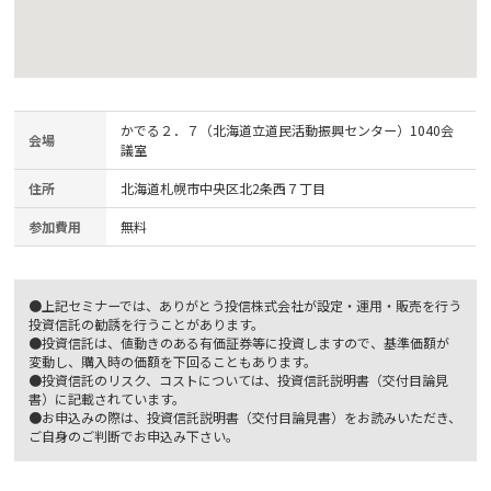
かでる２．７（北海道立道民活動振興センター）1040会
会場
議室
住所
北海道札幌市中央区北2条西７丁目
参加費用
無料
●上記セミナーでは、ありがとう投信株式会社が設定・運用・販売を行う
投資信託の勧誘を行うことがあります。
●投資信託は、値動きのある有価証券等に投資しますので、基準価額が
変動し、購入時の価額を下回ることもあります。
●投資信託のリスク、コストについては、投資信託説明書（交付目論見
書）に記載されています。
●お申込みの際は、投資信託説明書（交付目論見書）をお読みいただき、
ご自身のご判断でお申込み下さい。