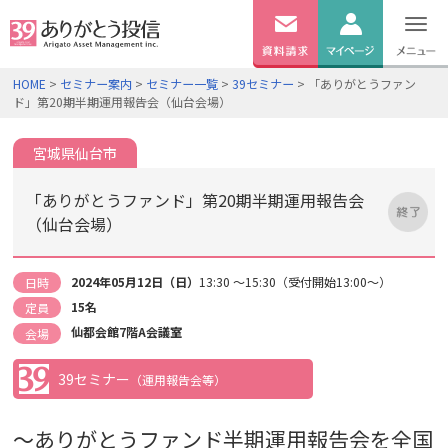
無料
資料
ログイン
HOME
>
セミナー案内
>
セミナー一覧
>
39セミナー
> 「ありがとうファン
請求
ド」第20期半期運用報告会（仙台会場）
口座開設
宮城県仙台市
「ありがとうファンド」第20期半期運用報告会
（仙台会場）
2024年05月12日（日）
13:30 ～15:30（受付開始13:00～）
日時
15名
定員
仙都会館7階A会議室
会場
39セミナー
（運用報告会等）
～ありがとうファンド半期運用報告会を全国