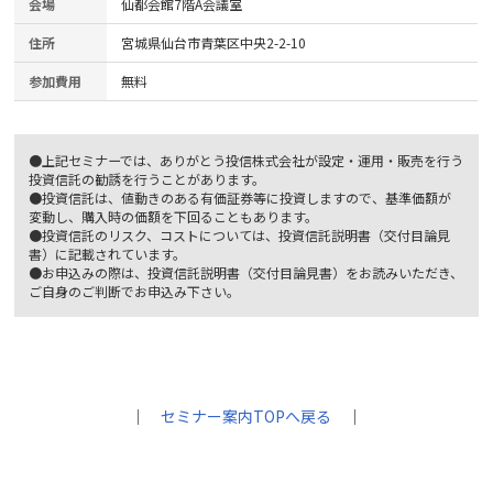
会場
仙都会館7階A会議室
住所
宮城県仙台市青葉区中央2-2-10
参加費用
無料
●上記セミナーでは、ありがとう投信株式会社が設定・運用・販売を行う
投資信託の勧誘を行うことがあります。
●投資信託は、値動きのある有価証券等に投資しますので、基準価額が
変動し、購入時の価額を下回ることもあります。
●投資信託のリスク、コストについては、投資信託説明書（交付目論見
書）に記載されています。
●お申込みの際は、投資信託説明書（交付目論見書）をお読みいただき、
ご自身のご判断でお申込み下さい。
｜
セミナー案内TOPへ戻る
｜