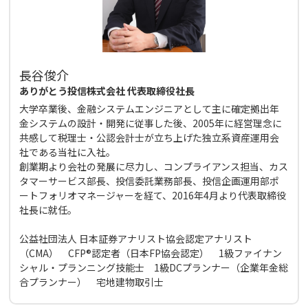
長谷俊介
ありがとう投信株式会社 代表取締役社長
大学卒業後、金融システムエンジニアとして主に確定拠出年
金システムの設計・開発に従事した後、2005年に経営理念に
共感して税理士・公認会計士が立ち上げた独立系資産運用会
社である当社に入社。
創業期より会社の発展に尽力し、コンプライアンス担当、カス
タマーサービス部長、投信委託業務部長、投信企画運用部ポ
ートフォリオマネージャーを経て、2016年4月より代表取締役
社長に就任。
公益社団法人 日本証券アナリスト協会認定アナリスト
（CMA） CFP®認定者（日本FP協会認定） 1級ファイナン
シャル・プランニング技能士 1級DCプランナー（企業年金総
合プランナー） 宅地建物取引士