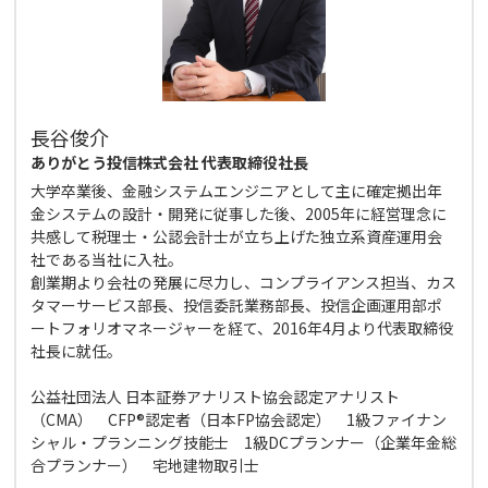
長谷俊介
ありがとう投信株式会社 代表取締役社長
大学卒業後、金融システムエンジニアとして主に確定拠出年
金システムの設計・開発に従事した後、2005年に経営理念に
共感して税理士・公認会計士が立ち上げた独立系資産運用会
社である当社に入社。
創業期より会社の発展に尽力し、コンプライアンス担当、カス
タマーサービス部長、投信委託業務部長、投信企画運用部ポ
ートフォリオマネージャーを経て、2016年4月より代表取締役
社長に就任。
公益社団法人 日本証券アナリスト協会認定アナリスト
（CMA） CFP®認定者（日本FP協会認定） 1級ファイナン
シャル・プランニング技能士 1級DCプランナー（企業年金総
合プランナー） 宅地建物取引士