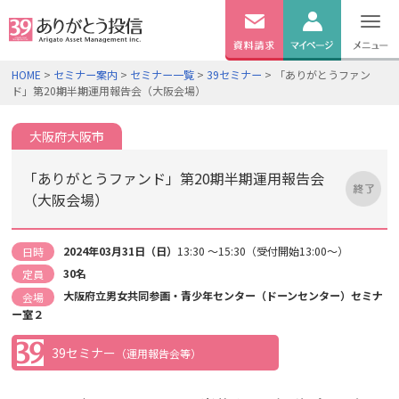
無料
資料
ログイン
HOME
>
セミナー案内
>
セミナー一覧
>
39セミナー
> 「ありがとうファン
請求
ド」第20期半期運用報告会（大阪会場）
口座開設
大阪府大阪市
「ありがとうファンド」第20期半期運用報告会
（大阪会場）
2024年03月31日（日）
13:30 ～15:30（受付開始13:00～）
日時
30名
定員
大阪府立男女共同参画・青少年センター（ドーンセンター）セミナ
会場
ー室２
39セミナー
（運用報告会等）