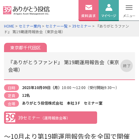
無料
資料
ログイン
HOME
>
セミナー案内
>
セミナー一覧
>
39セミナー
> 『ありがとうファン
請求
ド』 第19期運用報告会（東京会場）
口座開設
東京都千代田区
『ありがとうファンド』 第19期運用報告会（東京
会場）
2023年10月09日（月）
10:00 ～12:00（受付開始9:30～）
日時
12名
定員
ありがとう投信株式会社 本社３F セミナー室
会場
39セミナー
（運用報告会等）
～10月より第19期運用報告会を全国で開催