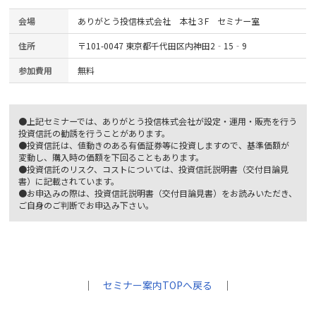
会場
ありがとう投信株式会社 本社３F セミナー室
住所
〒101-0047 東京都千代田区内神田2‐15‐9
参加費用
無料
●上記セミナーでは、ありがとう投信株式会社が設定・運用・販売を行う
投資信託の勧誘を行うことがあります。
●投資信託は、値動きのある有価証券等に投資しますので、基準価額が
変動し、購入時の価額を下回ることもあります。
●投資信託のリスク、コストについては、投資信託説明書（交付目論見
書）に記載されています。
●お申込みの際は、投資信託説明書（交付目論見書）をお読みいただき、
ご自身のご判断でお申込み下さい。
｜
セミナー案内TOPへ戻る
｜