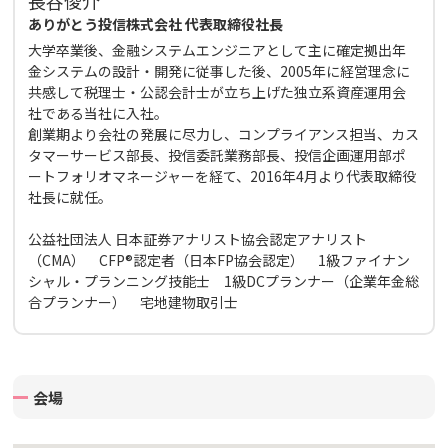
長谷俊介
ありがとう投信株式会社 代表取締役社長
大学卒業後、金融システムエンジニアとして主に確定拠出年
金システムの設計・開発に従事した後、2005年に経営理念に
共感して税理士・公認会計士が立ち上げた独立系資産運用会
社である当社に入社。
創業期より会社の発展に尽力し、コンプライアンス担当、カス
タマーサービス部長、投信委託業務部長、投信企画運用部ポ
ートフォリオマネージャーを経て、2016年4月より代表取締役
社長に就任。
公益社団法人 日本証券アナリスト協会認定アナリスト
（CMA） CFP®認定者（日本FP協会認定） 1級ファイナン
シャル・プランニング技能士 1級DCプランナー（企業年金総
合プランナー） 宅地建物取引士
会場