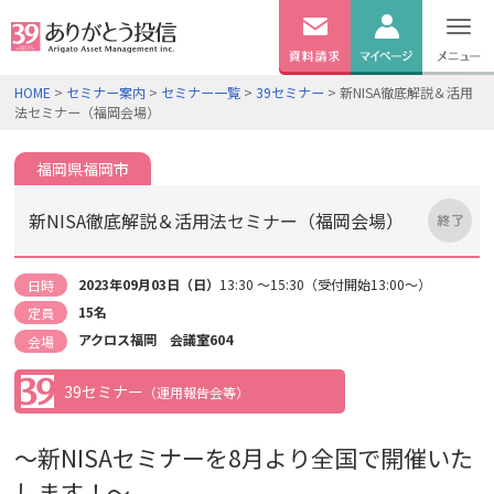
無料
資料
ログイン
HOME
>
セミナー案内
>
セミナー一覧
>
39セミナー
> 新NISA徹底解説＆活用
請求
法セミナー（福岡会場）
口座開設
福岡県福岡市
新NISA徹底解説＆活用法セミナー（福岡会場）
2023年09月03日（日）
13:30 ～15:30（受付開始13:00～）
日時
15名
定員
アクロス福岡 会議室604
会場
39セミナー
（運用報告会等）
～新NISAセミナーを8月より全国で開催いた
します！
～