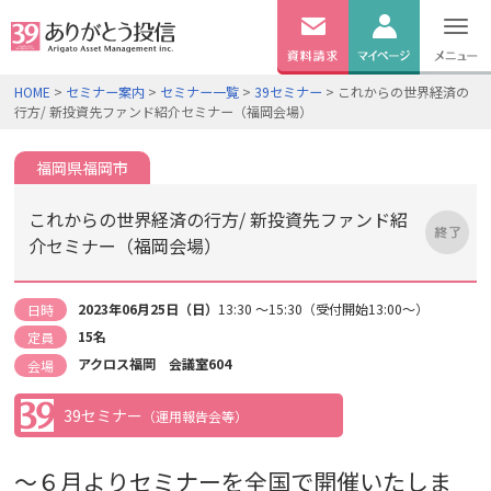
無料
資料
ログイン
HOME
>
セミナー案内
>
セミナー一覧
>
39セミナー
> これからの世界経済の
請求
行方/ 新投資先ファンド紹介セミナー（福岡会場）
口座開設
福岡県福岡市
これからの世界経済の行方/ 新投資先ファンド紹
介セミナー（福岡会場）
2023年06月25日（日）
13:30 ～15:30（受付開始13:00～）
日時
15名
定員
アクロス福岡 会議室604
会場
39セミナー
（運用報告会等）
～６月よりセミナー
を全国で開催いたしま