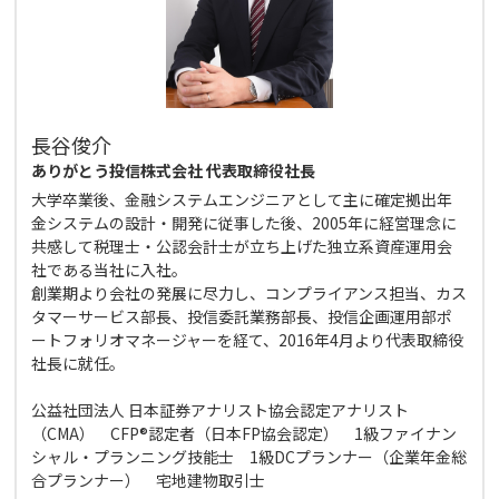
長谷俊介
ありがとう投信株式会社 代表取締役社長
大学卒業後、金融システムエンジニアとして主に確定拠出年
金システムの設計・開発に従事した後、2005年に経営理念に
共感して税理士・公認会計士が立ち上げた独立系資産運用会
社である当社に入社。
創業期より会社の発展に尽力し、コンプライアンス担当、カス
タマーサービス部長、投信委託業務部長、投信企画運用部ポ
ートフォリオマネージャーを経て、2016年4月より代表取締役
社長に就任。
公益社団法人 日本証券アナリスト協会認定アナリスト
（CMA） CFP®認定者（日本FP協会認定） 1級ファイナン
シャル・プランニング技能士 1級DCプランナー（企業年金総
合プランナー） 宅地建物取引士