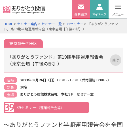
無料
資料
ログイン
HOME
>
セミナー案内
>
セミナー一覧
>
39セミナー
> 「ありがとうファン
請求
ド」第19期半期運用報告会（東京会場【午後の部】）
口座開設
東京都千代田区
「ありがとうファンド」第19期半期運用報告会
（東京会場【午後の部】）
2023年03月26日（日）
13:30 ～15:30（受付開始13:00～）
日時
10名
定員
ありがとう投信株式会社 本社３F セミナー室
会場
39セミナー
（運用報告会等）
～
ありがとうファンド半期運用報告会を全国