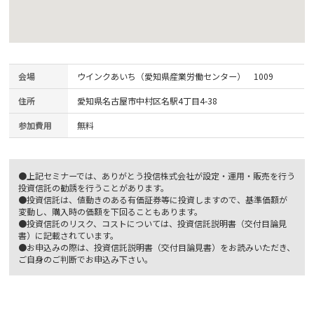
会場
ウインクあいち（愛知県産業労働センター） 1009
住所
愛知県名古屋市中村区名駅4丁目4-38
参加費用
無料
●上記セミナーでは、ありがとう投信株式会社が設定・運用・販売を行う
投資信託の勧誘を行うことがあります。
●投資信託は、値動きのある有価証券等に投資しますので、基準価額が
変動し、購入時の価額を下回ることもあります。
●投資信託のリスク、コストについては、投資信託説明書（交付目論見
書）に記載されています。
●お申込みの際は、投資信託説明書（交付目論見書）をお読みいただき、
ご自身のご判断でお申込み下さい。