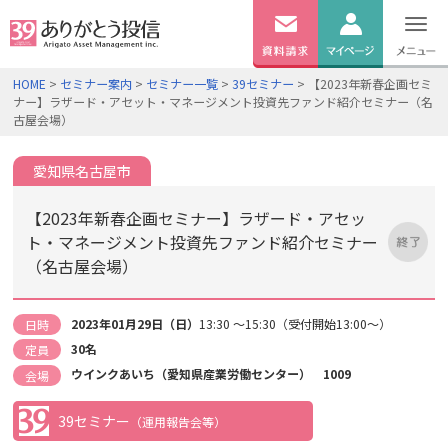
無料
資料
ログイン
HOME
>
セミナー案内
>
セミナー一覧
>
39セミナー
> 【2023年新春企画セミ
請求
ナー】ラザード・アセット・マネージメント投資先ファンド紹介セミナー（名
口座開設
古屋会場）
愛知県名古屋市
【2023年新春企画セミナー】ラザード・アセッ
ト・マネージメント投資先ファンド紹介セミナー
（名古屋会場）
2023年01月29日（日）
13:30 ～15:30（受付開始13:00～）
日時
30名
定員
ウインクあいち（愛知県産業労働センター） 1009
会場
39セミナー
（運用報告会等）