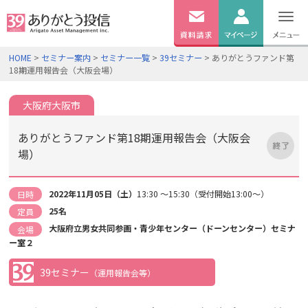
無料
資料
ログイン
HOME
>
セミナー案内
>
セミナー一覧
>
39セミナー
> ありがとうファンド第
請求
18期運用報告会（大阪会場）
口座開設
大阪府大阪市
ありがとうファンド第18期運用報告会（大阪会
場）
2022年11月05日（土）
13:30 ～15:30（受付開始13:00～）
日時
25名
定員
大阪府立男女共同参画・青少年センター（ドーンセンター）セミナ
会場
ー室２
39セミナー
（運用報告会等）