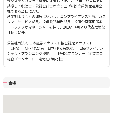
金システムの設計・開発に従事した後、2005年に経営理念に
共感して税理士・公認会計士が立ち上げた独立系資産運用会
社である当社に入社。
創業期より会社の発展に尽力し、コンプライアンス担当、カス
タマーサービス部長、投信委託業務部長、投信企画運用部ポ
ートフォリオマネージャーを経て、2016年4月より代表取締役
社長に就任。
公益社団法人 日本証券アナリスト協会認定アナリスト
（CMA） CFP®認定者（日本FP協会認定） 1級ファイナン
シャル・プランニング技能士 1級DCプランナー（企業年金
総合プランナー） 宅地建物取引士
会場