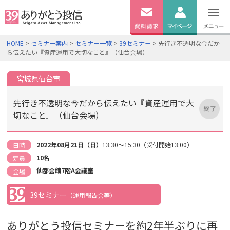
無料
資料
ログイン
HOME
>
セミナー案内
>
セミナー一覧
>
39セミナー
> 先行き不透明な今だか
請求
ら伝えたい『資産運用で大切なこと』（仙台会場）
口座開設
宮城県仙台市
先行き不透明な今だから伝えたい『資産運用で大
切なこと』（仙台会場）
2022年08月21日（日）
13:30～15:30（受付開始13:00）
日時
10名
定員
仙都会館7階A会議室
会場
39セミナー
（運用報告会等）
ありがとう投信セミナーを約2年半ぶりに再