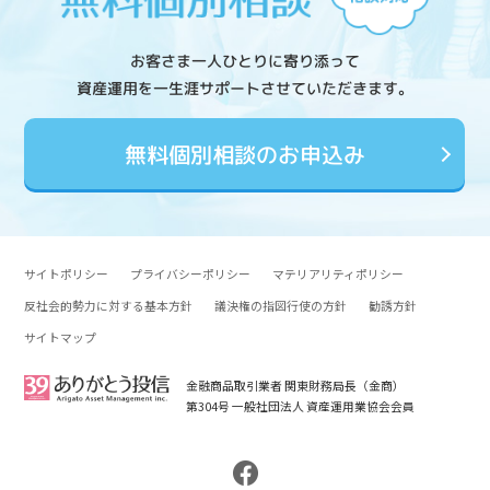
お客さま一人ひとりに寄り添って
資産運用を一生涯サポートさせていただきます。
無料個別相談のお申込み
サイトポリシー
プライバシーポリシー
マテリアリティポリシー
反社会的勢力に対する基本方針
議決権の指図行使の方針
勧誘方針
サイトマップ
金融商品取引業者 関東財務局長（金商）
第304号 一般社団法人 資産運用業協会会員