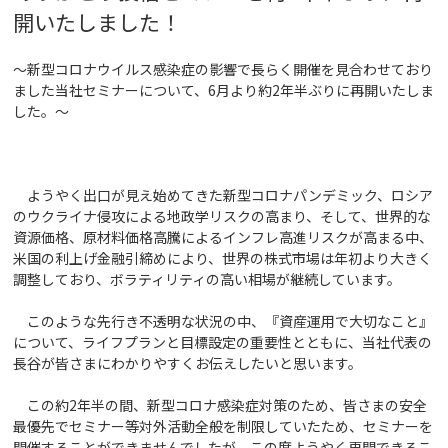
開いたしました！
～新型コロナウイルス感染症の影響で長らく開催を見合わせており
ました当社セミナーについて、6月より約2年半ぶりに再開いたしま
した。～
ようやく出口が見え始めてきた新型コロナパンデミック、ロシア
のウクライナ侵攻による地政学リスクの高まり、そして、世界的な
資源価格、原材料価格高騰によるインフレ高進リスクが高まる中、
米国の利上げ金融引締めにより、世界の株式市場は年初より大きく
調整しており、ボラティリティの高い相場が継続しています。
このような先行き不透明な状況の中、『資産運用で大切なこと』
について、ライフプランと目標設定の重要性とともに、当社代表の
長谷が皆さまにわかりやすくお伝えしたいと思います。
この約2年半の間、新型コロナ感染症対策のため、皆さまの安全
最優先でセミナー等対外活動全般を制限していたため、セミナーを
開催することができませんでしたが、この度ようやく再開できるこ