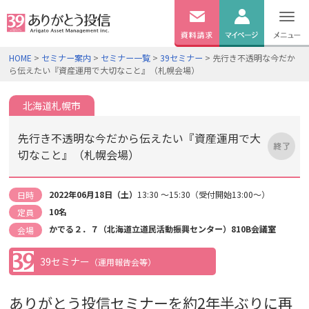
無料
資料
ログイン
HOME
>
セミナー案内
>
セミナー一覧
>
39セミナー
> 先行き不透明な今だか
請求
ら伝えたい『資産運用で大切なこと』（札幌会場）
口座開設
北海道札幌市
先行き不透明な今だから伝えたい『資産運用で大
切なこと』（札幌会場）
2022年06月18日（土）
13:30 ～15:30（受付開始13:00～）
日時
10名
定員
かでる２．７（北海道立道民活動振興センター）810B会議室
会場
39セミナー
（運用報告会等）
ありがとう投信セミナーを約2年半ぶりに再