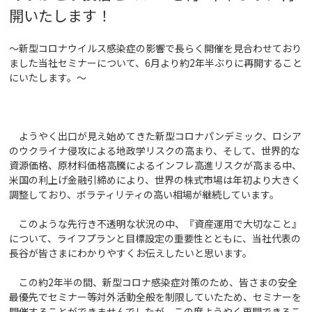
開いたします！
～新型コロナウイルス感染症の影響で長らく開催を見合わせており
ました当社セミナーについて、6月より約2年半ぶりに再開すること
にいたします。～
ようやく出口が見え始めてきた新型コロナパンデミック、ロシア
のウクライナ侵攻による地政学リスクの高まり、そして、世界的な
資源価格、原材料価格高騰によるインフレ高進リスクが高まる中、
米国の利上げ金融引締めにより、世界の株式市場は年初より大きく
調整しており、ボラティリティの高い相場が継続しています。
このような先行き不透明な状況の中、『資産運用で大切なこと』
について、ライフプランと目標設定の重要性とともに、当社代表の
長谷が皆さまにわかりやすくお伝えしたいと思います。
この約2年半の間、新型コロナ感染症対策のため、皆さまの安全
最優先でセミナー等対外活動全般を制限していたため、セミナーを
開催することができませんでしたが、この度ようやく再開できるこ