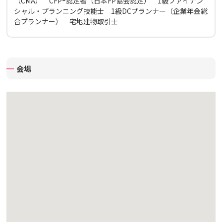
（CMA） CFP®認定者（日本FP協会認定） 1級ファイナン
シャル・プランニング技能士 1級DCプランナー（企業年金総
合プランナー） 宅地建物取引士
会場