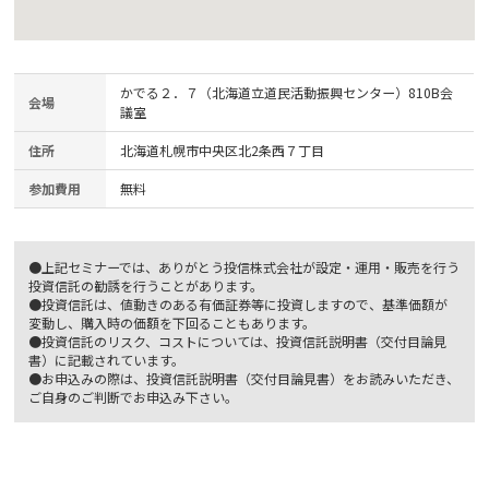
かでる２．７（北海道立道民活動振興センター）810B会
会場
議室
住所
北海道札幌市中央区北2条西７丁目
参加費用
無料
●上記セミナーでは、ありがとう投信株式会社が設定・運用・販売を行う
投資信託の勧誘を行うことがあります。
●投資信託は、値動きのある有価証券等に投資しますので、基準価額が
変動し、購入時の価額を下回ることもあります。
●投資信託のリスク、コストについては、投資信託説明書（交付目論見
書）に記載されています。
●お申込みの際は、投資信託説明書（交付目論見書）をお読みいただき、
ご自身のご判断でお申込み下さい。