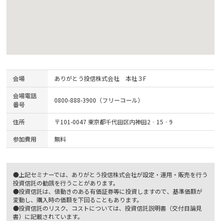
会場
ありがとう投信株式会社 本社３F
会場電話
0800-888-3900（フリーコール）
番号
住所
〒101-0047 東京都千代田区内神田2‐15‐9
参加費用
無料
●上記セミナーでは、ありがとう投信株式会社が設定・運用・販売を行う
投資信託の勧誘を行うことがあります。
●投資信託は、値動きのある有価証券等に投資しますので、基準価額が
変動し、購入時の価額を下回ることもあります。
●投資信託のリスク、コストについては、投資信託説明書（交付目論見
書）に記載されています。