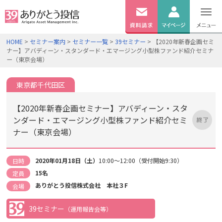
無料
資料
ログイン
HOME
>
セミナー案内
>
セミナー一覧
>
39セミナー
> 【2020年新春企画セミ
請求
ナー】アバディーン・スタンダード・エマージング小型株ファンド紹介セミナ
口座開設
ー（東京会場）
東京都千代田区
【2020年新春企画セミナー】アバディーン・スタ
ンダード・エマージング小型株ファンド紹介セミ
ナー（東京会場）
2020年01月18日（土）
10:00～12:00（受付開始9:30）
日時
15名
定員
ありがとう投信株式会社 本社３F
会場
39セミナー
（運用報告会等）