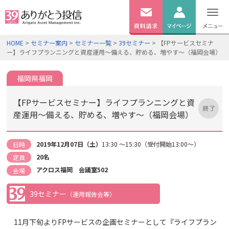
無料
資料
ログイン
HOME
>
セミナー案内
>
セミナー一覧
>
39セミナー
> 【FPサービスセミナ
請求
ー】ライフプランニングと資産運用～備える、貯める、増やす～（福岡会場）
口座開設
福岡県福岡
【FPサービスセミナー】ライフプランニングと資
産運用～備える、貯める、増やす～（福岡会場）
2019年12月07日（土）
13:30 ～15:30（受付開始13:00～）
日時
20名
定員
アクロス福岡 会議室502
会場
39セミナー
（運用報告会等）
11月下旬よりFPサービスの企画セミナーとして『ライフプラン