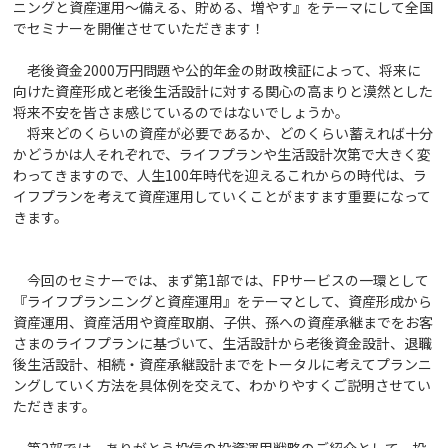
ニングと資産運用～備える、貯める、増やす』をテーマにして全国
でセミナーを開催させていただきます！
老後資金2000万円問題や公的年金の財政検証によって、将来に
向けた資産形成と老後生活設計に対する関心の高まりと漠然とした
将来不安を皆さま感じているのではないでしょうか。
将来どのくらいの資産が必要であるか、どのくらい蓄えれば十分
かどうかは人それぞれで、ライフプランや生活設計次第で大きく変
わってきますので、人生100年時代を迎えるこれからの時代は、ラ
イフプランを考えて資産運用していくことがますます重要になって
きます。
今回のセミナーでは、まず第1部では、FPサービスの一環として
『ライフプランニングと資産運用』をテーマとして、資産形成から
資産運用、資産活用や資産取崩、子供、孫への資産承継までをお客
さまのライフプランに基づいて、生活設計から老後資金設計、退職
後生活設計、相続・資産承継設計までをトータルに考えてプランニ
ングしていく方法を具体例を交えて、わかりやすくご説明させてい
ただきます。
第2部では、ありがとう投信の投資運用戦略のご紹介として、投