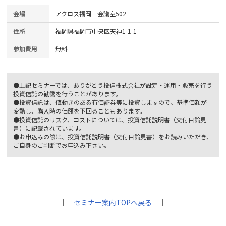
会場
アクロス福岡 会議室502
住所
福岡県福岡市中央区天神1-1-1
参加費用
無料
●上記セミナーでは、ありがとう投信株式会社が設定・運用・販売を行う
投資信託の勧誘を行うことがあります。
●投資信託は、値動きのある有価証券等に投資しますので、基準価額が
変動し、購入時の価額を下回ることもあります。
●投資信託のリスク、コストについては、投資信託説明書（交付目論見
書）に記載されています。
●お申込みの際は、投資信託説明書（交付目論見書）をお読みいただき、
ご自身のご判断でお申込み下さい。
｜
セミナー案内TOPへ戻る
｜