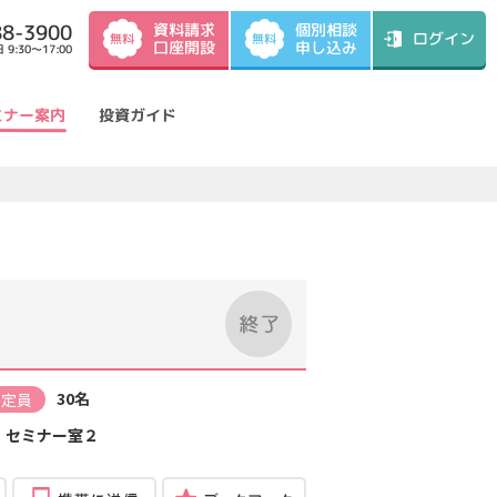
資料請求
88-3900
個別相談
ログイン
無料
無料
口座開設
申し込み
9:30～17:00
ミナー案内
投資ガイド
30名
定員
）セミナー室２