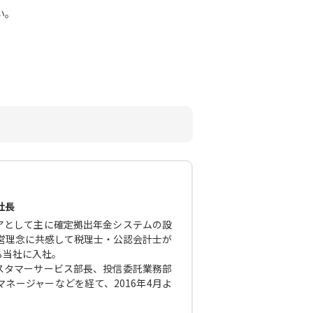
い。
社長
アとして主に確定拠出年金システムの設
経営理念に共感して税理士・公認会計士が
る当社に入社。
スタマーサービス部長、投信委託業務部
ネージャーなどを経て、2016年4月よ