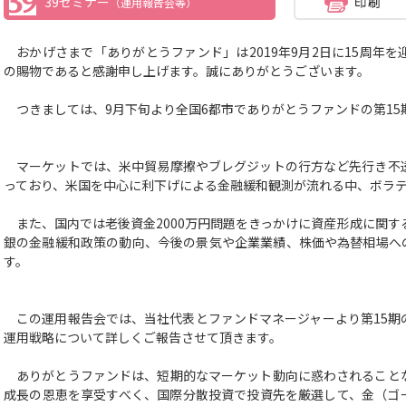
39セミナー
（運用報告会等）
おかげさまで「ありがとうファンド」は2019年9月2日に15周年
の賜物であると感謝申し上げます。誠にありがとうございます。
つきましては、9月下旬より全国6都市でありがとうファンドの第15
マーケットでは、米中貿易摩擦やブレグジットの行方など先行き不
っており、米国を中心に利下げによる金融緩和観測が流れる中、ボラ
また、国内では老後資金2000万円問題をきっかけに資産形成に関す
銀の金融緩和政策の動向、今後の景気や企業業績、株価や為替相場へ
す。
この運用報告会では、当社代表とファンドマネージャーより第15期
運用戦略について詳しくご報告させて頂きます。
ありがとうファンドは、短期的なマーケット動向に惑わされること
成長の恩恵を享受すべく、国際分散投資で投資先を厳選して、金（ゴ