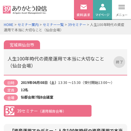
無料
資料
ログイン
HOME
>
セミナー案内
>
セミナー一覧
>
39セミナー
> 人生100年時代の資産
請求
運用で本当に大切なこと（仙台会場）
口座開設
宮城県仙台市
人生100年時代の資産運用で本当に大切なこと
（仙台会場）
2019年06月08日（土）
13:30 ～15:30（受付開始13:00～）
日時
12名
定員
仙都会館7階B会議室
会場
39セミナー
（運用報告会等）
【資産運用アカデミー：人生100年時代の資産運用で本当