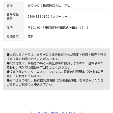
会場
ありがとう投信株式会社 本社
会場電話
0800-888-3900（フリーコール）
番号
住所
〒101-0047 東京都千代田区内神田2‐15‐9
参加費用
無料
●上記セミナーでは、ありがとう投信株式会社が設定・運用・販売を行う
投資信託の勧誘を行うことがあります。
●投資信託は、値動きのある有価証券等に投資しますので、基準価額が
変動し、購入時の価額を下回ることもあります。
●投資信託のリスク、コストについては、投資信託説明書（交付目論見
書）に記載されています。
●お申込みの際は、投資信託説明書（交付目論見書）をお読みいただき、
ご自身のご判断でお申込み下さい。