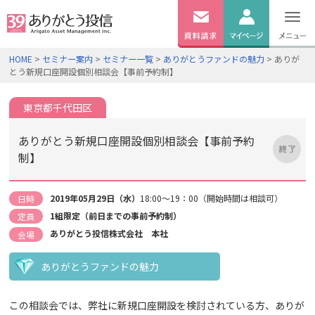
無料
資料
ログイン
HOME
>
セミナー案内
>
セミナー一覧
>
ありがとうファンドの魅力
> ありが
請求
とう新規口座開設個別相談会【事前予約制】
口座開設
東京都千代田区
ありがとう新規口座開設個別相談会【事前予約
制】
2019年05月29日（水）
18:00～19：00（開始時間は相談可）
日時
1組限定（前日までの事前予約制）
定員
ありがとう投信株式会社 本社
会場
ありがとうファンドの魅力
この相談会では、弊社に新規口座開設を検討されている方、ありが