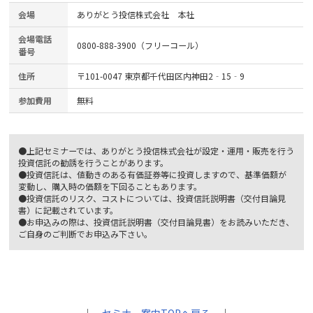
会場
ありがとう投信株式会社 本社
会場電話
0800-888-3900（フリーコール）
番号
住所
〒101-0047 東京都千代田区内神田2‐15‐9
参加費用
無料
●上記セミナーでは、ありがとう投信株式会社が設定・運用・販売を行う
投資信託の勧誘を行うことがあります。
●投資信託は、値動きのある有価証券等に投資しますので、基準価額が
変動し、購入時の価額を下回ることもあります。
●投資信託のリスク、コストについては、投資信託説明書（交付目論見
書）に記載されています。
●お申込みの際は、投資信託説明書（交付目論見書）をお読みいただき、
ご自身のご判断でお申込み下さい。