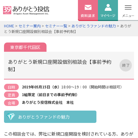
無料
資料
ログイン
HOME
>
セミナー案内
>
セミナー一覧
>
ありがとうファンドの魅力
> ありが
請求
とう新規口座開設個別相談会【事前予約制】
口座開設
東京都千代田区
ありがとう新規口座開設個別相談会【事前予約
制】
2019年05月15日（水）
18:00～19：00（開始時間は相談可）
日時
1組限定（前日までの事前予約制）
定員
ありがとう投信株式会社 本社
会場
ありがとうファンドの魅力
この相談会では、弊社に新規口座開設を検討されている方、ありが