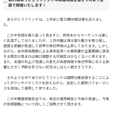
国で開催いたします！
ありがとうファンドは、２月末に第15期中間決算を迎えまし
た。
この半年間を振り返って見ますと、
昨年末からマーケットは激し
く乱高下しておりましたが、１月中盤以降は落ち着きを取り戻し、
過度な悲観が後退して世界の株式市場は上昇しております。しかし
ながら、米中貿易摩擦による実体経済への悪影響が企業業績に波及
する懸念が高まれば再び調整する可能性は少なくないと考えます。
また、米国の利上げ見通しの変化が為替相場や株式市場に与える影
響も大きく予断を許さない状況はしばらく続きそうです。
そのような中でありがとうファンドは国際分散投資することによ
ってダウンサイドリスクを抑えながら、安定した運用パフォーマン
スを目指して運用して参りました。
この半期運用報告会では、直近の運用報告と今後の見通し、今後
の投資戦略について詳しくご説明させて頂きます。