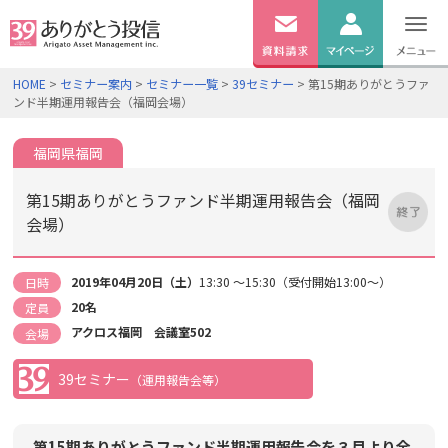
無料
資料
ログイン
HOME
>
セミナー案内
>
セミナー一覧
>
39セミナー
> 第15期ありがとうファ
請求
ンド半期運用報告会（福岡会場）
口座開設
福岡県福岡
第15期ありがとうファンド半期運用報告会（福岡
会場）
2019年04月20日（土）
13:30 ～15:30（受付開始13:00～）
日時
20名
定員
アクロス福岡 会議室502
会場
39セミナー
（運用報告会等）
第15期ありがとうファンド半期運用報告会を３月より全