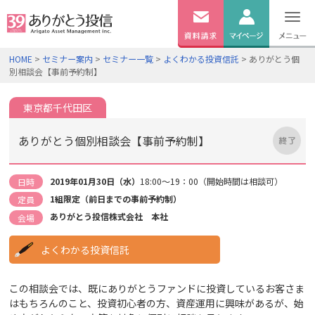
無料
資料
ログイン
HOME
>
セミナー案内
>
セミナー一覧
>
よくわかる投資信託
> ありがとう個
請求
別相談会【事前予約制】
口座開設
東京都千代田区
ありがとう個別相談会【事前予約制】
2019年01月30日（水）
18:00～19：00（開始時間は相談可）
日時
1組限定（前日までの事前予約制）
定員
ありがとう投信株式会社 本社
会場
よくわかる投資信託
この相談会では、既にありがとうファンドに投資しているお客さま
はもちろんのこと、投資初心者の方、資産運用に興味があるが、始