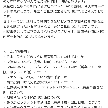
め方がわからない方等を対象に個別に相談を承ります。
資産運用全般のご相談から弊社のファンドのご説明、今後のマーケ
ットの見通しまで、幅広くご相談に乗らせて頂ければと考えており
ます。
セミナーでは気後れして質問できないお客さまや個別に具体的なこ
とを相談されたいお客さまなど、是非ご相談頂ければ幸いです。
相談事例として以下のようなものがございます。事前予約時に相談
内容をお伝え頂ければと思います。
----------------------------------------------------------------------
-------------------------------
＜主な相談事例＞
・将来に備えてどのように資産運用していけばよいか
・投資商品（株式、債券、投信）の選び方
について
・投信の選び方・買い方、どこで買ったらよいか（営業マン・窓
販・ネット・直販）について
・ファンドをいつ買っていつ売ればよいか
・積立投資、時間分散投資のメリットについて
・証券税制やNISA、DC、アセット・ロケーション（資産の置き場
所）について
・相続や贈与の手続きや対策
について
・ありがとうファンドの活用法（資産形成・出口戦略）について
・インデックスファンドとアクティブファンドのメリット・デメリ