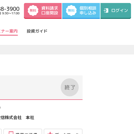
資料請求
88-3900
個別相談
ログイン
無料
無料
口座開設
申し込み
9:30～17:00
ミナー案内
投資ガイド
）
投信株式会社 本社