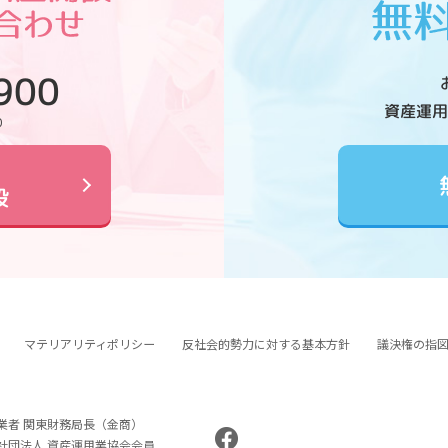
900
資産運用
0
設
マテリアリティポリシー
反社会的勢力に対する基本方針
議決権の指
業者 関東財務局長（金商）
般社団法人 資産運用業協会会員