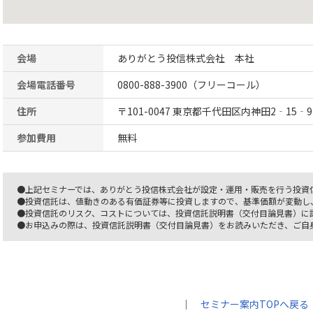
会場
ありがとう投信株式会社 本社
会場電話番号
0800-888-3900（フリーコール）
住所
〒101-0047 東京都千代田区内神田2‐15‐9
参加費用
無料
●上記セミナーでは、ありがとう投信株式会社が設定・運用・販売を行う投資
●投資信託は、値動きのある有価証券等に投資しますので、基準価額が変動し
●投資信託のリスク、コストについては、投資信託説明書（交付目論見書）に
●お申込みの際は、投資信託説明書（交付目論見書）をお読みいただき、ご自
｜
セミナー案内TOPへ戻る