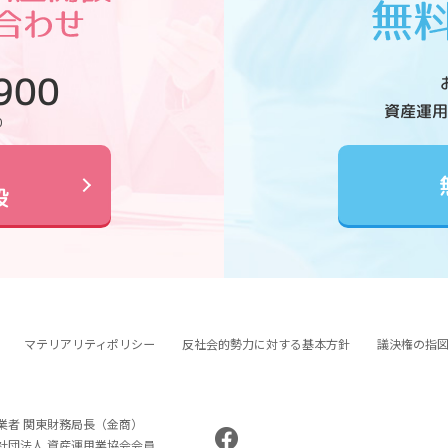
900
資産運用
0
設
マテリアリティポリシー
反社会的勢力に対する基本方針
議決権の指
業者 関東財務局長（金商）
般社団法人 資産運用業協会会員