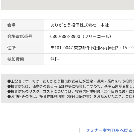
会場
ありがとう投信株式会社 本社
会場電話番号
0800-888-3900（フリーコール）
住所
〒101-0047 東京都千代田区内神田2‐15‐9
参加費用
無料
●上記セミナーでは、ありがとう投信株式会社が設定・運用・販売を行う投資
●投資信託は、値動きのある有価証券等に投資しますので、基準価額が変動し
●投資信託のリスク、コストについては、投資信託説明書（交付目論見書）に
●お申込みの際は、投資信託説明書（交付目論見書）をお読みいただき、ご自
｜
セミナー案内TOPへ戻る