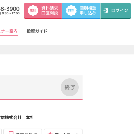
資料請求
88-3900
個別相談
ログイン
無料
無料
口座開設
申し込み
9:30～17:00
ミナー案内
投資ガイド
）
投信株式会社 本社