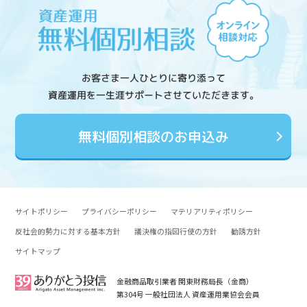
お客さま一人ひとりに寄り添って
資産運用を一生涯サポートさせていただきます。
無料個別相談のお申込み
サイトポリシー
プライバシーポリシー
マテリアリティポリシー
反社会的勢力に対する基本方針
議決権の指図行使の方針
勧誘方針
サイトマップ
金融商品取引業者 関東財務局長（金商）
第304号 一般社団法人 資産運用業協会会員