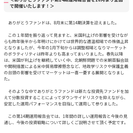
で開催いたします！＞
ありがとうファンドは、8月末に第14期決算を迎えました。
この１年間を振り返って見ますと、米国利上げの影響を受けなが
らも昨年後半から年明けにかけては世界的な適温相場での株価上昇
となりましたが、今年の1月下旬からは調整相場となりマーケット
のボラティリティは昨年よりも高まってまいりました。春先以降
は、米国が利上げを継続していく中、北朝鮮問題での米朝首脳会談
や関税措置による米中貿易摩擦懸念など、地政学リスクや保護主義
の台頭の影響を受けてマーケットは一喜一憂する展開となりまし
た。
そのような中でありがとうファンドは新たな投資先ファンドを加
えて分散投資することによってダウンサイドリスクを抑えながら、
安定した運用パフォーマンスを目指して運用して参りました。
この第14期運用報告会では、1年間の詳しい運用報告と今後の見
通し、今後の投資戦略について詳しくご説明させて頂く予定です。