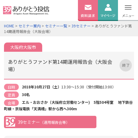
無料
資料
ログイン
HOME
>
セミナー案内
>
セミナー一覧
>
39セミナー
> ありがとうファンド第
請求
14期運用報告会（大阪会場）
口座開設
大阪府大阪市
ありがとうファンド第14期運用報告会（大阪会
場）
2018年10月27日（土）
13:30～15:30（受付開始13:00）
日時
30名
定員
エル・おおさか（大阪府立労働センター) 5階504号室 地下鉄谷
会場
町線・京阪電鉄「天満橋」駅から西へ300m
39セミナー
（運用報告会等）