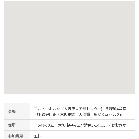
エル・おおさか（大阪府立労働センター) 5階504号室
会場
地下鉄谷町線・京阪電鉄「天満橋」駅から西へ300m
住所
〒540-0031 大阪市中央区北浜東3-14 エル・おおさか
参加費用
無料