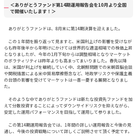
＜ありがとうファンド第14期運用報告会を10月より全国
で開催いたします！＞
ありがとうファンドは、8月末に第14期決算を迎えました。
この１年間を振り返って見ますと、米国利上げの影響を受けなが
らも昨年後半から年明けにかけては世界的な適温相場での株価上昇
となりましたが、今年の1月下旬からは調整相場となりマーケット
のボラティリティは昨年よりも高まってまいりました。春先以降
は、米国が利上げを継続していく中、北朝鮮問題での米朝首脳会談
や関税措置による米中貿易摩擦懸念など、地政学リスクや保護主義
の台頭の影響を受けてマーケットは一喜一憂する展開となりまし
た。
そのような中でありがとうファンドは新たな投資先ファンドを加
えて分散投資することによってダウンサイドリスクを抑えながら、
安定した運用パフォーマンスを目指して運用して参りました。
この第14期運用報告会では、1年間の詳しい運用報告と今後の見
通し、今後の投資戦略について詳しくご説明させて頂く予定です。