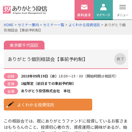
無料
資料
ログイン
HOME
>
セミナー案内
>
セミナー一覧
>
よくわかる投資信託
> ありがとう個
請求
別相談会【事前予約制】
口座開設
東京都千代田区
ありがとう個別相談会【事前予約制】
2018年09月19日（水）
18:00～19：00（開始時間は相談可）
日時
1組限定（前日までの事前予約制）
定員
ありがとう投信株式会社 本社
会場
よくわかる投資信託
この相談会では、既にありがとうファンドに投資しているお客さま
はもちろんのこと、投資初心者の方、資産運用に興味があるが、始