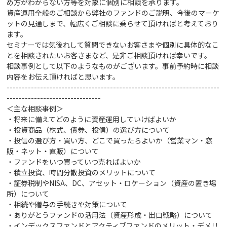
め方がわからない方等を対象に個別に相談を承ります。
資産運用全般のご相談から弊社のファンドのご説明、今後のマーケ
ットの見通しまで、幅広くご相談に乗らせて頂ければと考えており
ます。
セミナーでは気後れして質問できないお客さまや個別に具体的なこ
とを相談されたいお客さまなど、是非ご相談頂ければ幸いです。
相談事例として以下のようなものがございます。事前予約時に相談
内容をお伝え頂ければと思います。
----------------------------------------------------------------------
-------------------------------
＜主な相談事例＞
・将来に備えてどのように資産運用していけばよいか
・投資商品（株式、債券、投信）の選び方
について
・投信の選び方・買い方、どこで買ったらよいか（営業マン・窓
販・ネット・直販）について
・ファンドをいつ買っていつ売ればよいか
・積立投資、時間分散投資のメリットについて
・証券税制やNISA、DC、アセット・ロケーション（資産の置き場
所）について
・相続や贈与の手続きや対策
について
・ありがとうファンドの活用法（資産形成・出口戦略）について
・インデックスファンドとアクティブファンドのメリット・デメリ