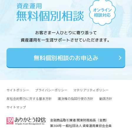
お客さま一人ひとりに寄り添って
資産運用を一生涯サポートさせていただきます。
無料個別相談のお申込み
サイトポリシー
プライバシーポリシー
マテリアリティポリシー
反社会的勢力に対する基本方針
議決権の指図行使の方針
勧誘方針
サイトマップ
金融商品取引業者 関東財務局長（金商）
第304号 一般社団法人 資産運用業協会会員