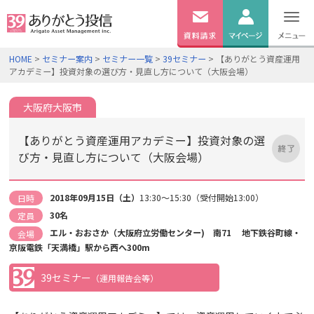
無料
資料
ログイン
HOME
>
セミナー案内
>
セミナー一覧
>
39セミナー
> 【ありがとう資産運用
請求
アカデミー】投資対象の選び方・見直し方について（大阪会場）
口座開設
大阪府大阪市
【ありがとう資産運用アカデミー】投資対象の選
び方・見直し方について（大阪会場）
2018年09月15日（土）
13:30～15:30（受付開始13:00）
日時
30名
定員
エル・おおさか（大阪府立労働センター) 南71 地下鉄谷町線・
会場
京阪電鉄「天満橋」駅から西へ300m
39セミナー
（運用報告会等）