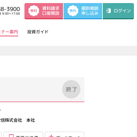
資料請求
88-3900
個別相談
ログイン
無料
無料
口座開設
申し込み
9:30～17:00
ミナー案内
投資ガイド
）
投信株式会社 本社