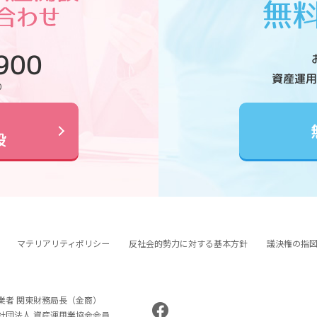
900
資産運用
0
設
マテリアリティポリシー
反社会的勢力に対する基本方針
議決権の指
業者 関東財務局長（金商）
般社団法人 資産運用業協会会員