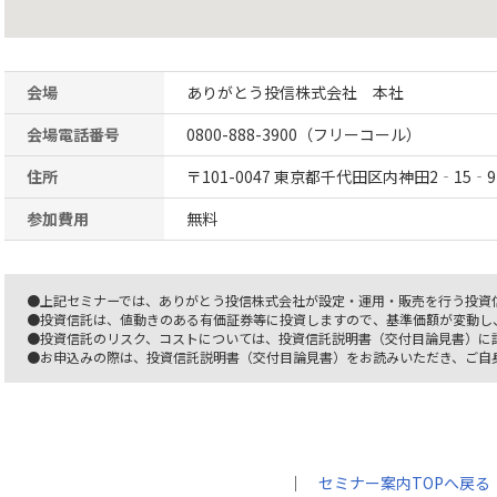
会場
ありがとう投信株式会社 本社
会場電話番号
0800-888-3900（フリーコール）
住所
〒101-0047 東京都千代田区内神田2‐15‐9
参加費用
無料
●上記セミナーでは、ありがとう投信株式会社が設定・運用・販売を行う投資
●投資信託は、値動きのある有価証券等に投資しますので、基準価額が変動し
●投資信託のリスク、コストについては、投資信託説明書（交付目論見書）に
●お申込みの際は、投資信託説明書（交付目論見書）をお読みいただき、ご自
｜
セミナー案内TOPへ戻る