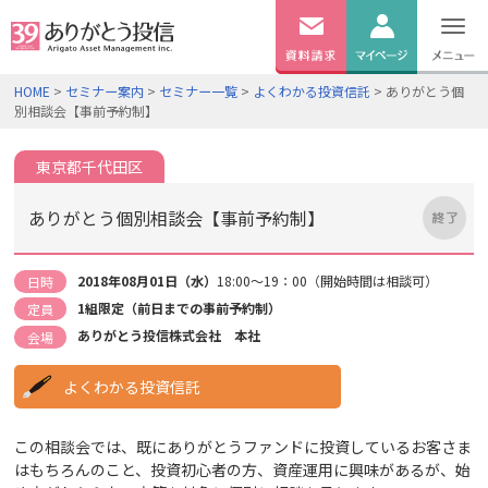
無料
資料
ログイン
HOME
>
セミナー案内
>
セミナー一覧
>
よくわかる投資信託
> ありがとう個
請求
別相談会【事前予約制】
口座開設
東京都千代田区
ありがとう個別相談会【事前予約制】
2018年08月01日（水）
18:00～19：00（開始時間は相談可）
日時
1組限定（前日までの事前予約制）
定員
ありがとう投信株式会社 本社
会場
よくわかる投資信託
この相談会では、既にありがとうファンドに投資しているお客さま
はもちろんのこと、投資初心者の方、資産運用に興味があるが、始