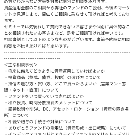
め方がわからない方等を対象に個別に相談を承ります。
資産運用全般のご相談から弊社のファンドのご説明、今後のマーケ
ットの見通しまで、幅広くご相談に乗らせて頂ければと考えており
ます。
セミナーでは気後れして質問できないお客さまや個別に具体的なこ
とを相談されたいお客さまなど、是非ご相談頂ければ幸いです。
相談事例として以下のようなものがございます。事前予約時に相談
内容をお伝え頂ければと思います。
----------------------------------------------------------------------
-------------------------------
＜主な相談事例＞
・将来に備えてどのように資産運用していけばよいか
・投資商品（株式、債券、投信）の選び方
について
・投信の選び方・買い方、どこで買ったらよいか（営業マン・窓
販・ネット・直販）について
・ファンドをいつ買っていつ売ればよいか
・積立投資、時間分散投資のメリットについて
・証券税制やNISA、DC、アセット・ロケーション（資産の置き場
所）について
・相続や贈与の手続きや対策
について
・ありがとうファンドの活用法（資産形成・出口戦略）について
・インデックスファンドとアクティブファンドのメリット・デメリ