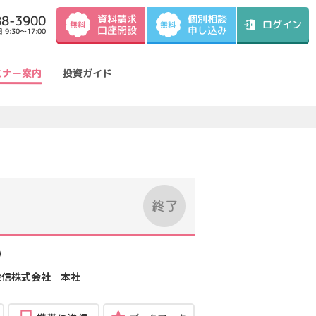
資料請求
88-3900
個別相談
ログイン
無料
無料
口座開設
申し込み
9:30～17:00
ミナー案内
投資ガイド
）
投信株式会社 本社