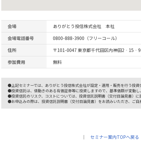
会場
ありがとう投信株式会社 本社
会場電話番号
0800-888-3900（フリーコール）
住所
〒101-0047 東京都千代田区内神田2‐15‐9
参加費用
無料
●上記セミナーでは、ありがとう投信株式会社が設定・運用・販売を行う投資
●投資信託は、値動きのある有価証券等に投資しますので、基準価額が変動し
●投資信託のリスク、コストについては、投資信託説明書（交付目論見書）に
●お申込みの際は、投資信託説明書（交付目論見書）をお読みいただき、ご自
｜
セミナー案内TOPへ戻る