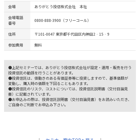
会場
ありがとう投信株式会社 本社
会場電話
0800-888-3900（フリーコール）
番号
住所
〒101-0047 東京都千代田区内神田2‐15‐9
参加費用
無料
●上記セミナーでは、ありがとう投信株式会社が設定・運用・販売を行う
投資信託の勧誘を行うことがあります。
●投資信託は、値動きのある有価証券等に投資しますので、基準価額が
変動し、購入時の価額を下回ることもあります。
●投資信託のリスク、コストについては、投資信託説明書（交付目論見
書）に記載されています。
●お申込みの際は、投資信託説明書（交付目論見書）をお読みいただき、
ご自身のご判断でお申込み下さい。