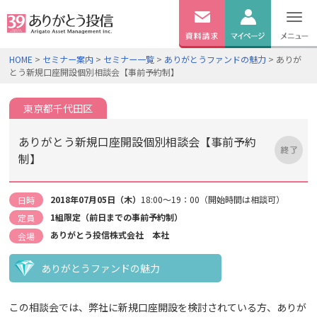
無料
資料
ログイン
HOME
>
セミナー案内
>
セミナー一覧
>
ありがとうファンドの魅力
> ありが
請求
とう新規口座開設個別相談会【事前予約制】
口座開設
東京都千代田区
ありがとう新規口座開設個別相談会【事前予約
制】
2018年07月05日（木）
18:00～19：00（開始時間は相談可）
日時
1組限定（前日までの事前予約制）
定員
ありがとう投信株式会社 本社
会場
ありがとうファンドの魅力
この相談会では、弊社に新規口座開設を検討されている方、ありが