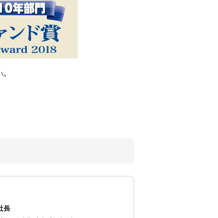
い。
社長