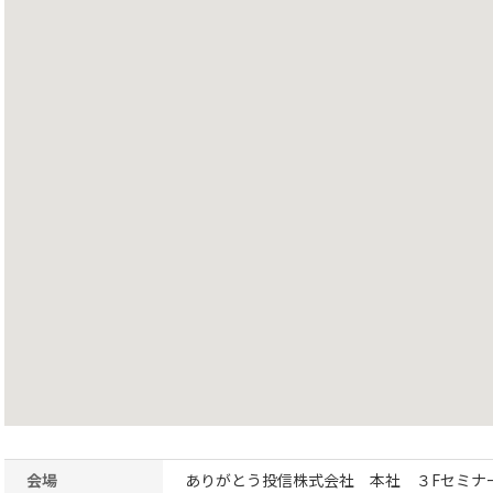
会場
ありがとう投信株式会社 本社 ３Fセミナ