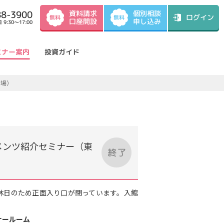
資料請求
88-3900
個別相談
ログイン
無料
無料
口座開設
申し込み
9:30～17:00
ミナー案内
投資ガイド
会場）
メンツ紹介セミナー（東
30～）休日のため正面入り口が閉っています。入館
ナールーム