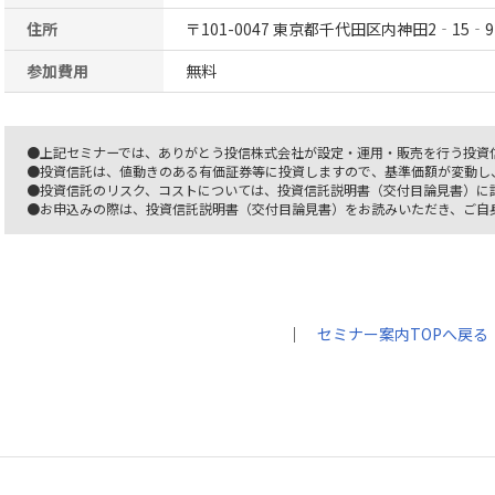
住所
〒101-0047 東京都千代田区内神田2‐15‐9
参加費用
無料
●上記セミナーでは、ありがとう投信株式会社が設定・運用・販売を行う投資
●投資信託は、値動きのある有価証券等に投資しますので、基準価額が変動し
●投資信託のリスク、コストについては、投資信託説明書（交付目論見書）に
●お申込みの際は、投資信託説明書（交付目論見書）をお読みいただき、ご自
｜
セミナー案内TOPへ戻る