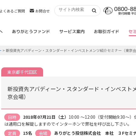
0800-8
よくあるご質問
お問合せ
受付時間 平日 
へ
ありがとうファンド
サービス案内
お取引ガイド
セ
ー
> 新投資先アバディーン・スタンダード・インベストメンツ紹介セミナー（東京
東京都千代田区
新投資先アバディーン・スタンダード・インベスト
京会場）
2018年07月21日（土）
10:00 ～12:00（受付開始9:
日時
は通用口を解錠しますのでインターホンで弊社を呼び出し下さい。
15名
ありがとう投信株式会社 本社 ３Fセミ
定員
会場