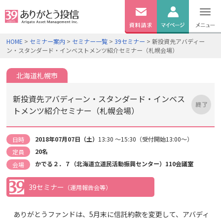
無料
資料
ログイン
HOME
>
セミナー案内
>
セミナー一覧
>
39セミナー
> 新投資先アバディー
請求
ン・スタンダード・インベストメンツ紹介セミナー（札幌会場）
口座開設
北海道札幌市
新投資先アバディーン・スタンダード・インベス
トメンツ紹介セミナー（札幌会場）
2018年07月07日（土）
13:30 ～15:30（受付開始13:00～）
日時
20名
定員
かでる２．７（北海道立道民活動振興センター）110会議室
会場
39セミナー
（運用報告会等）
ありがとうファンドは、5月末に信託約款を変更して、アバディ