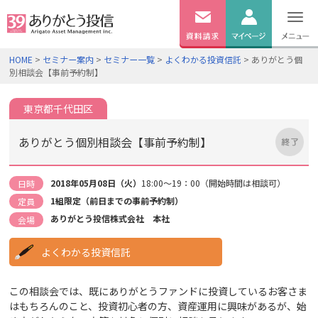
無料
資料
ログイン
HOME
>
セミナー案内
>
セミナー一覧
>
よくわかる投資信託
> ありがとう個
請求
別相談会【事前予約制】
口座開設
東京都千代田区
ありがとう個別相談会【事前予約制】
2018年05月08日（火）
18:00～19：00（開始時間は相談可）
日時
1組限定（前日までの事前予約制）
定員
ありがとう投信株式会社 本社
会場
よくわかる投資信託
この相談会では、既にありがとうファンドに投資しているお客さま
はもちろんのこと、投資初心者の方、資産運用に興味があるが、始