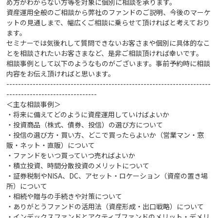
め方がわからない方等を対象に個別に相談を承ります。
資産運用全般のご相談から弊社のファンドのご説明、今後のマーケ
ットの見通しまで、幅広くご相談に乗らせて頂ければと考えており
ます。
セミナーでは気後れして質問できないお客さまや個別に具体的なこ
とを相談されたいお客さまなど、是非ご相談頂ければ幸いです。
相談事例として以下のようなものがございます。事前予約時に相談
内容をお伝え頂ければと思います。
----------------------------------------------------------------------
-------------------------------
＜主な相談事例＞
・将来に備えてどのように資産運用していけばよいか
・投資商品（株式、債券、投信）の選び方
について
・投信の選び方・買い方、どこで買ったらよいか（営業マン・窓
販・ネット・直販）について
・ファンドをいつ買っていつ売ればよいか
・積立投資、時間分散投資のメリットについて
・証券税制やNISA、DC、アセット・ロケーション（資産の置き場
所）について
・相続や贈与の手続きや対策
について
・ありがとうファンドの活用法（資産形成・出口戦略）について
・インデックスファンドとアクティブファンドのメリット・デメリ