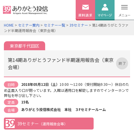
無料
資料
ログイン
HOME
>
セミナー案内
>
セミナー一覧
>
39セミナー
> 第14期ありがとうファ
請求
ンド半期運用報告会（東京会場）
口座開設
東京都千代田区
第14期ありがとうファンド半期運用報告会（東京
会場）
2018年05月12日（土）
10:00 ～12:00（受付開始9:30～）休日のた
日時
め正面入り口が閉っています。入館は通用口を解錠しますのでインターホンで
弊社を呼び出し下さい。
15名
定員
ありがとう投信株式会社 本社 ３Fセミナールーム
会場
39セミナー
（運用報告会等）