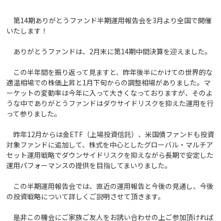
第14期ありがとうファンド半期運用報告会を3月より全国で開催
いたします！
ありがとうファンドは、2月末に第14期中間決算を迎えました。
この半年間を振り返って見ますと、昨年後半にかけての世界的な
適温相場での株価上昇と1月下旬からの調整相場がありました。マ
ーケットの変動率は今年に入って大きくなっておりますが、そのよ
うな中でありがとうファンドはダウサイドリスクを抑えた運用を行
って参りました。
昨年12月からは金ETF（上場投資信託）、米国債ファンドも投資
対象ファンドに追加して、株式を中心としたグローバル・マルチア
セット運用戦略でダウンサイドリスクを抑えながら長期で安定した
運用パフォーマンスの提供を目指してまいりました。
この半期運用報告会では、直近の運用報告と今後の見通し、今後
の投資戦略について詳しくご説明させて頂きます。
是非この機会にご家族ご友人をお誘い合わせの上ご参加頂ければ