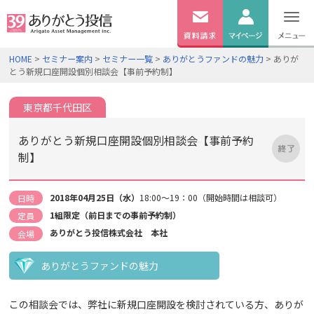
無料
資料
ログイン
HOME
>
セミナー案内
>
セミナー一覧
>
ありがとうファンドの魅力
> ありが
請求
とう新規口座開設個別相談会【事前予約制】
口座開設
東京都千代田区
ありがとう新規口座開設個別相談会【事前予約
制】
2018年04月25日（水）
18:00～19：00（開始時間は相談可）
日時
1組限定（前日までの事前予約制）
定員
ありがとう投信株式会社 本社
会場
ありがとうファンドの魅力
この相談会では、弊社に新規口座開設を検討されている方、ありが