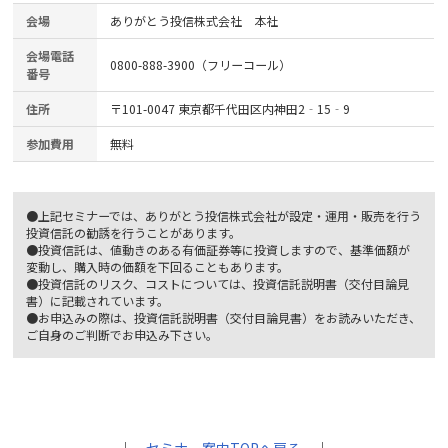
会場
ありがとう投信株式会社 本社
会場電話
0800-888-3900（フリーコール）
番号
住所
〒101-0047 東京都千代田区内神田2‐15‐9
参加費用
無料
●上記セミナーでは、ありがとう投信株式会社が設定・運用・販売を行う
投資信託の勧誘を行うことがあります。
●投資信託は、値動きのある有価証券等に投資しますので、基準価額が
変動し、購入時の価額を下回ることもあります。
●投資信託のリスク、コストについては、投資信託説明書（交付目論見
書）に記載されています。
●お申込みの際は、投資信託説明書（交付目論見書）をお読みいただき、
ご自身のご判断でお申込み下さい。