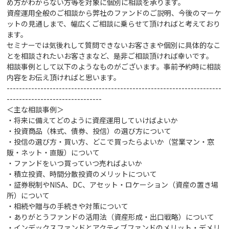
め方がわからない方等を対象に個別に相談を承ります。
資産運用全般のご相談から弊社のファンドのご説明、今後のマーケ
ットの見通しまで、幅広くご相談に乗らせて頂ければと考えており
ます。
セミナーでは気後れして質問できないお客さまや個別に具体的なこ
とを相談されたいお客さまなど、是非ご相談頂ければ幸いです。
相談事例として以下のようなものがございます。事前予約時に相談
内容をお伝え頂ければと思います。
----------------------------------------------------------------------
-------------------------------
＜主な相談事例＞
・将来に備えてどのように資産運用していけばよいか
・投資商品（株式、債券、投信）の選び方
について
・投信の選び方・買い方、どこで買ったらよいか（営業マン・窓
販・ネット・直販）について
・ファンドをいつ買っていつ売ればよいか
・積立投資、時間分散投資のメリットについて
・証券税制やNISA、DC、アセット・ロケーション（資産の置き場
所）について
・相続や贈与の手続きや対策
について
・ありがとうファンドの活用法（資産形成・出口戦略）について
・インデックスファンドとアクティブファンドのメリット・デメリ