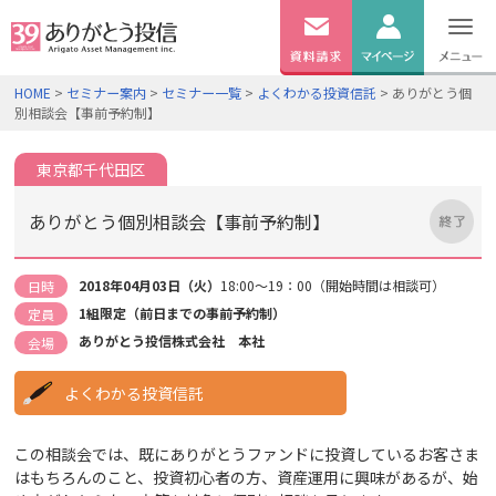
無料
資料
ログイン
HOME
>
セミナー案内
>
セミナー一覧
>
よくわかる投資信託
> ありがとう個
請求
別相談会【事前予約制】
口座開設
東京都千代田区
ありがとう個別相談会【事前予約制】
2018年04月03日（火）
18:00～19：00（開始時間は相談可）
日時
1組限定（前日までの事前予約制）
定員
ありがとう投信株式会社 本社
会場
よくわかる投資信託
この相談会では、既にありがとうファンドに投資しているお客さま
はもちろんのこと、投資初心者の方、資産運用に興味があるが、始