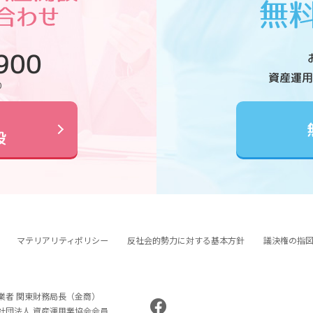
900
資産運用
0
設
マテリアリティポリシー
反社会的勢力に対する基本方針
議決権の指
業者 関東財務局長（金商）
般社団法人 資産運用業協会会員