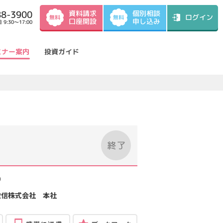
資料請求
88-3900
個別相談
ログイン
無料
無料
口座開設
申し込み
9:30～17:00
ミナー案内
投資ガイド
）
投信株式会社 本社