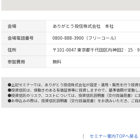
会場
ありがとう投信株式会社 本社
会場電話番号
0800-888-3900（フリーコール）
住所
〒101-0047 東京都千代田区内神田2‐15‐9
参加費用
無料
●上記セミナーでは、ありがとう投信株式会社が設定・運用・販売を行う投資
●投資信託は、値動きのある有価証券等に投資しますので、基準価額が変動し
●投資信託のリスク、コストについては、投資信託説明書（交付目論見書）に
●お申込みの際は、投資信託説明書（交付目論見書）をお読みいただき、ご自
｜
セミナー案内TOPへ戻る