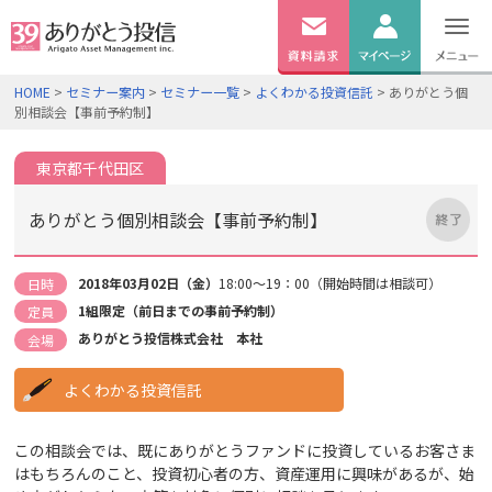
無料
資料
ログイン
HOME
>
セミナー案内
>
セミナー一覧
>
よくわかる投資信託
> ありがとう個
請求
別相談会【事前予約制】
口座開設
東京都千代田区
ありがとう個別相談会【事前予約制】
2018年03月02日（金）
18:00～19：00（開始時間は相談可）
日時
1組限定（前日までの事前予約制）
定員
ありがとう投信株式会社 本社
会場
よくわかる投資信託
この相談会では、既にありがとうファンドに投資しているお客さま
はもちろんのこと、投資初心者の方、資産運用に興味があるが、始