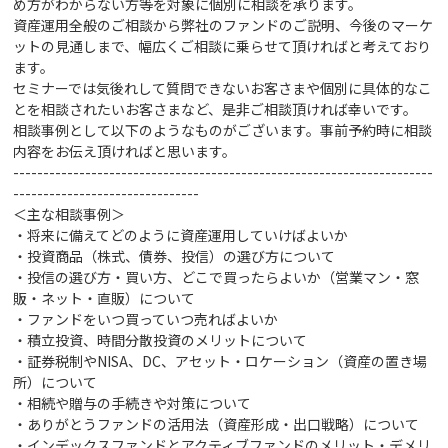
め方がわからない方等を対象に個別に相談を承ります。
資産運用全般のご相談から弊社のファンドのご説明、今後のマーケ
ットの見通しまで、幅広くご相談に乗らせて頂ければと考えており
ます。
セミナーでは気後れして質問できないお客さまや個別に具体的なこ
とを相談されたいお客さまなど、是非ご相談頂ければ幸いです。
相談事例として以下のようなものがございます。事前予約時に相談
内容をお伝え頂ければと思います。
----------------------------------------------------------------------
-------------------------------
＜主な相談事例＞
・将来に備えてどのように資産運用していけばよいか
・投資商品（株式、債券、投信）の選び方
について
・投信の選び方・買い方、どこで買ったらよいか（営業マン・窓
販・ネット・直販）について
・ファンドをいつ買っていつ売ればよいか
・積立投資、時間分散投資のメリットについて
・証券税制やNISA、DC、アセット・ロケーション（資産の置き場
所）について
・相続や贈与の手続きや対策
について
・ありがとうファンドの活用法（資産形成・出口戦略）について
・インデックスファンドとアクティブファンドのメリット・デメリ