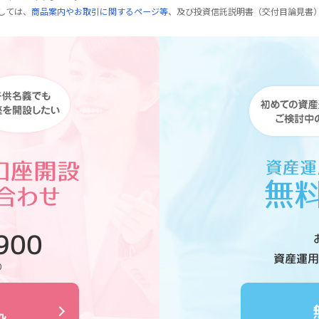
しては、
商品案内やお取引に関するページ等
、及び投資信託説明書（交付目論見書
900
資産運用
0