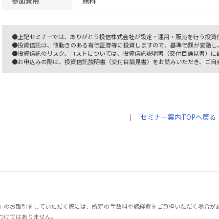
参加費用
無料
●上記セミナーでは、ありがとう投信株式会社が設定・運用・販売を行う投資
●投資信託は、値動きのある有価証券等に投資しますので、基準価額が変動し
●投資信託のリスク、コストについては、投資信託説明書（交付目論見書）に
●お申込みの際は、投資信託説明書（交付目論見書）をお読みいただき、ご自
｜
セミナー案内TOPへ戻る
』のお取引をしていただく際には、所定の手数料や諸経費をご負担いただく場合が
わけではありません。