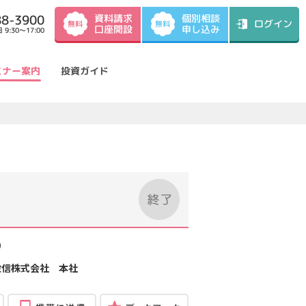
資料請求
88-3900
個別相談
ログイン
無料
無料
口座開設
申し込み
9:30～17:00
ミナー案内
投資ガイド
）
投信株式会社 本社