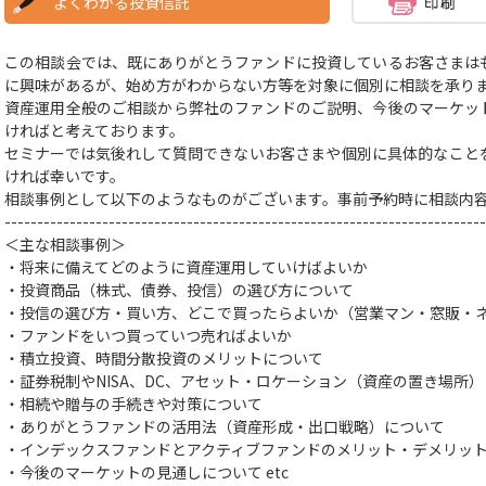
よくわかる投資信託
この相談会では、既にありがとうファンドに投資しているお客さまは
に興味があるが、始め方がわからない方等を対象に個別に相談を承り
資産運用全般のご相談から弊社のファンドのご説明、今後のマーケッ
ければと考えております。
セミナーでは気後れして質問できないお客さまや個別に具体的なこと
ければ幸いです。
相談事例として以下のようなものがございます。事前予約時に相談内
--------------------------------------------------------------------------
＜主な相談事例＞
・将来に備えてどのように資産運用していけばよいか
・投資商品（株式、債券、投信）の選び方
について
・投信の選び方・買い方、どこで買ったらよいか（営業マン・窓販・
・ファンドをいつ買っていつ売ればよいか
・積立投資、時間分散投資のメリットについて
・証券税制やNISA、DC、アセット・ロケーション（資産の置き場所
・相続や贈与の手続きや対策
について
・ありがとうファンドの活用法（資産形成・出口戦略）について
・インデックスファンドとアクティブファンドのメリット・デメリッ
・今後のマーケットの見通しについて
etc