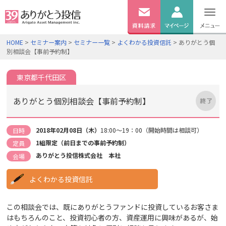
無料
資料
ログイン
HOME
>
セミナー案内
>
セミナー一覧
>
よくわかる投資信託
> ありがとう個
請求
別相談会【事前予約制】
口座開設
東京都千代田区
ありがとう個別相談会【事前予約制】
2018年02月08日（木）
18:00～19：00（開始時間は相談可）
日時
1組限定（前日までの事前予約制）
定員
ありがとう投信株式会社 本社
会場
よくわかる投資信託
この相談会では、既にありがとうファンドに投資しているお客さま
はもちろんのこと、投資初心者の方、資産運用に興味があるが、始