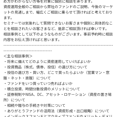
め方がわからない方等を対象に個別に相談を承ります。
資産運用全般のご相談から弊社のファンドのご説明、今後のマーケ
ットの見通しまで、幅広くご相談に乗らせて頂ければと考えており
ます。
セミナーでは気後れして質問できないお客さまや個別に具体的なこ
とを相談されたいお客さまなど、是非ご相談頂ければ幸いです。
相談事例として以下のようなものがございます。事前予約時に相談
内容をお伝え頂ければと思います。
----------------------------------------------------------------------
-------------------------------
＜主な相談事例＞
・将来に備えてどのように資産運用していけばよいか
・投資商品（株式、債券、投信）の選び方
について
・投信の選び方・買い方、どこで買ったらよいか（営業マン・窓
販・ネット・直販）について
・ファンドをいつ買っていつ売ればよいか
・積立投資、時間分散投資のメリットについて
・証券税制やNISA、DC、アセット・ロケーション（資産の置き場
所）について
・相続や贈与の手続きや対策
について
・ありがとうファンドの活用法（資産形成・出口戦略）について
・インデックスファンドとアクティブファンドのメリット・デメリ