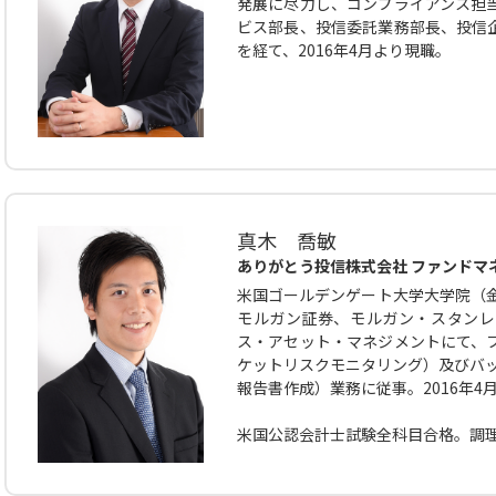
発展に尽力し、コンプライアンス担
ビス部長、投信委託業務部長、投信
を経て、2016年4月より現職。
真木 喬敏
ありがとう投信株式会社 ファンドマ
米国ゴールデンゲート大学大学院（金
モルガン証券、モルガン・スタンレー
ス・アセット・マネジメントにて、
ケットリスクモニタリング）及びバッ
報告書作成）業務に従事。2016年4
米国公認会計士試験全科目合格。調