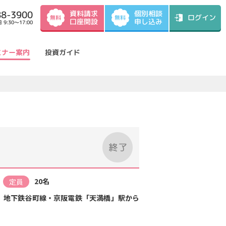
資料請求
88-3900
個別相談
ログイン
無料
無料
口座開設
申し込み
9:30～17:00
ミナー案内
投資ガイド
20名
定員
4 地下鉄谷町線・京阪電鉄「天満橋」駅から