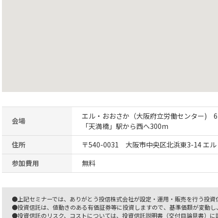
エル・おおさか（大阪府立労働センター) 
会場
「天満橋」駅から西へ300m
住所
〒540-0031 大阪市中央区北浜東3-14 エ
参加費用
無料
●上記セミナーでは、ありがとう投信株式会社が設定・運用・販売を行う投資
●投資信託は、値動きのある有価証券等に投資しますので、基準価額が変動し
●投資信託のリスク、コストについては、投資信託説明書（交付目論見書）に