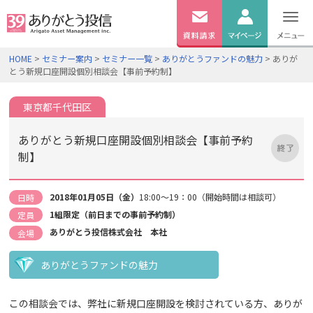
無料
資料
ログイン
HOME
>
セミナー案内
>
セミナー一覧
>
ありがとうファンドの魅力
> ありが
請求
とう新規口座開設個別相談会【事前予約制】
口座開設
東京都千代田区
ありがとう新規口座開設個別相談会【事前予約
制】
2018年01月05日（金）
18:00～19：00（開始時間は相談可）
日時
1組限定（前日までの事前予約制）
定員
ありがとう投信株式会社 本社
会場
ありがとうファンドの魅力
この相談会では、弊社に新規口座開設を検討されている方、ありが