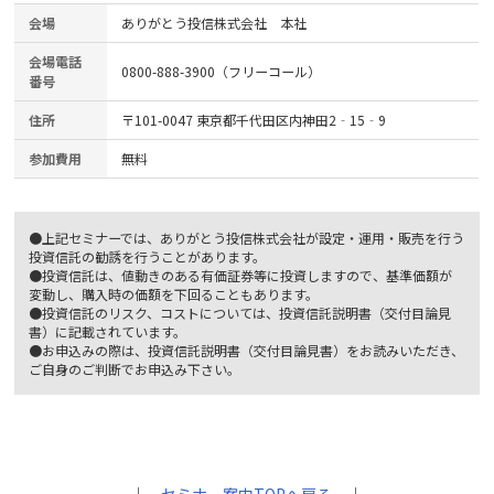
会場
ありがとう投信株式会社 本社
会場電話
0800-888-3900（フリーコール）
番号
住所
〒101-0047 東京都千代田区内神田2‐15‐9
参加費用
無料
●上記セミナーでは、ありがとう投信株式会社が設定・運用・販売を行う
投資信託の勧誘を行うことがあります。
●投資信託は、値動きのある有価証券等に投資しますので、基準価額が
変動し、購入時の価額を下回ることもあります。
●投資信託のリスク、コストについては、投資信託説明書（交付目論見
書）に記載されています。
●お申込みの際は、投資信託説明書（交付目論見書）をお読みいただき、
ご自身のご判断でお申込み下さい。