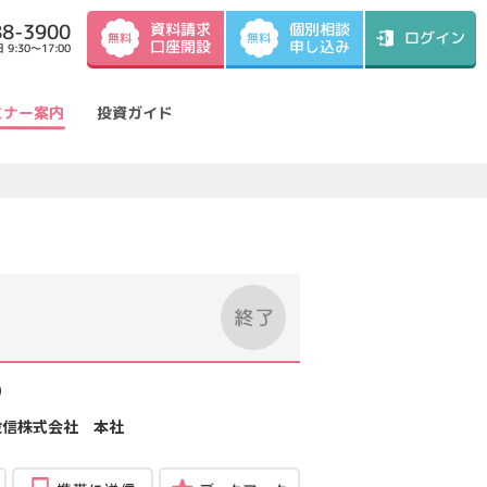
資料請求
88-3900
個別相談
ログイン
無料
無料
口座開設
申し込み
9:30～17:00
ミナー案内
投資ガイド
）
投信株式会社 本社