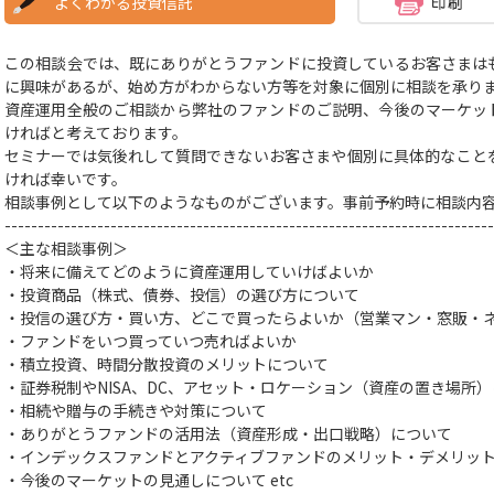
よくわかる投資信託
この相談会では、既にありがとうファンドに投資しているお客さまは
に興味があるが、始め方がわからない方等を対象に個別に相談を承り
資産運用全般のご相談から弊社のファンドのご説明、今後のマーケッ
ければと考えております。
セミナーでは気後れして質問できないお客さまや個別に具体的なこと
ければ幸いです。
相談事例として以下のようなものがございます。事前予約時に相談内
--------------------------------------------------------------------------
＜主な相談事例＞
・将来に備えてどのように資産運用していけばよいか
・投資商品（株式、債券、投信）の選び方
について
・投信の選び方・買い方、どこで買ったらよいか（営業マン・窓販・
・ファンドをいつ買っていつ売ればよいか
・積立投資、時間分散投資のメリットについて
・証券税制やNISA、DC、アセット・ロケーション（資産の置き場所
・相続や贈与の手続きや対策
について
・ありがとうファンドの活用法（資産形成・出口戦略）について
・インデックスファンドとアクティブファンドのメリット・デメリッ
・今後のマーケットの見通しについて
etc