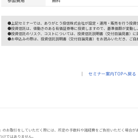
参加費用
無料
●上記セミナーでは、ありがとう投信株式会社が設定・運用・販売を行う投資
●投資信託は、値動きのある有価証券等に投資しますので、基準価額が変動し
●投資信託のリスク、コストについては、投資信託説明書（交付目論見書）に
●お申込みの際は、投資信託説明書（交付目論見書）をお読みいただき、ご自
｜
セミナー案内TOPへ戻る
』のお取引をしていただく際には、所定の手数料や諸経費をご負担いただく場合が
わけではありません。