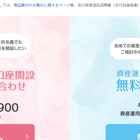
しては、
商品案内やお取引に関するページ等
、及び投資信託説明書（交付目論見書
900
資産運用
0